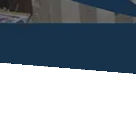
Copyrights © 2023 Renovo Group s.r.l
powered by
e-commercecity.it
Le nostre Residenze
Design, tecnologia ed innovazione edilizia