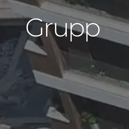
u
p
p
o
R
e
n
o